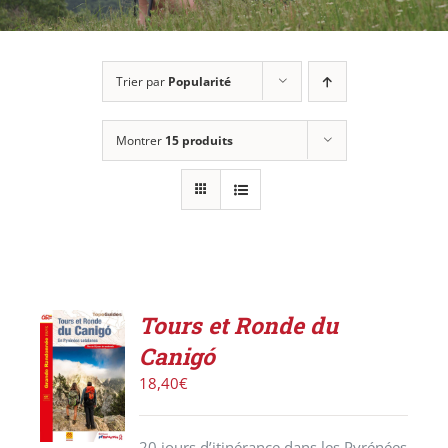
Trier par
Popularité
Montrer
15 produits
Tours et Ronde du
AJOUTER
Canigó
AU
PANIER
18,40
€
/
DÉTAILS
20 jours d’itinérance dans les Pyrénées