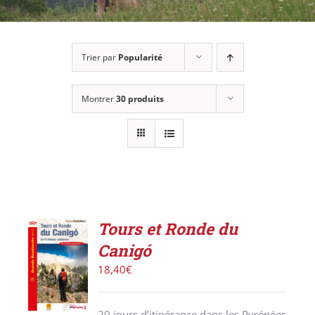
Trier par
Popularité
Montrer
30 produits
Tours et Ronde du
AJOUTER
Canigó
AU
PANIER
18,40
€
/
DÉTAILS
20 jours d’itinérance dans les Pyrénées