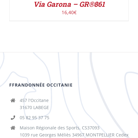
Via Garona – GR®861
16,40
€
FFRANDONNÉE OCCITANIE
457 l'Occitane
31670 LABEGE
05 82 95 37 75
Maison Régionale des Sports, CS37093
1039 rue Georges Méliès 34967 MONTPELLIER Cedex