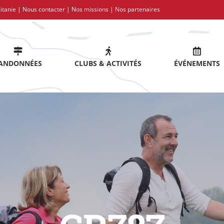
itanie |
Nous contacter
|
Nos missions
|
Nos partenaires
ANDONNÉES
CLUBS & ACTIVITÉS
ÉVÉNEMENTS