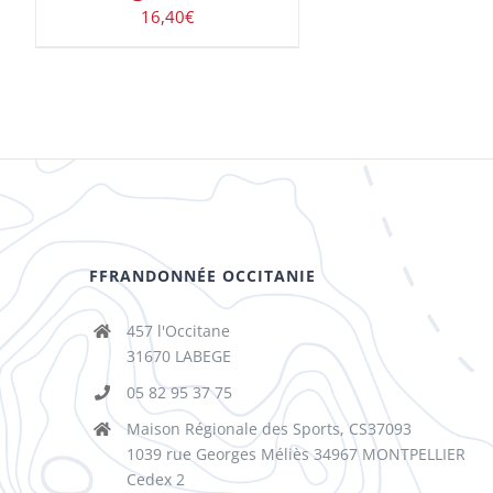
16,40
€
FFRANDONNÉE OCCITANIE
457 l'Occitane
31670 LABEGE
05 82 95 37 75
Maison Régionale des Sports, CS37093
1039 rue Georges Méliès 34967 MONTPELLIER
Cedex 2