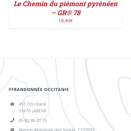
Le Chemin du piémont pyrénéen
– GR® 78
18,40
€
FFRANDONNÉE OCCITANIE
457 l'Occitane
31670 LABEGE
05 82 95 37 75
Maison Régionale des Sports, CS37093