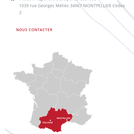
1039 rue Georges Méliès 34967 MONTPELLIER Cedex
2
NOUS CONTACTER