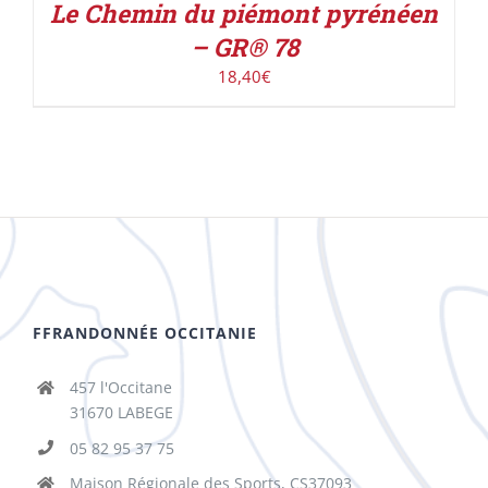
Le Chemin du piémont pyrénéen
– GR® 78
18,40
€
FFRANDONNÉE OCCITANIE
457 l'Occitane
31670 LABEGE
05 82 95 37 75
Maison Régionale des Sports, CS37093