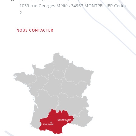
1039 rue Georges Méliès 34967 MONTPELLIER Cedex
2
NOUS CONTACTER