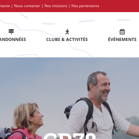
itanie |
Nous contacter
|
Nos missions
|
Nos partenaires
ANDONNÉES
CLUBS & ACTIVITÉS
ÉVÉNEMENTS