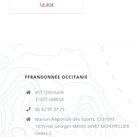
18,40
€
FFRANDONNÉE OCCITANIE
457 l'Occitane
31670 LABEGE
05 82 95 37 75
Maison Régionale des Sports, CS37093
1039 rue Georges Méliès 34967 MONTPELLIER
Cedex 2