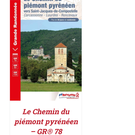
AJOUTER AU PANIER
/
DÉTAILS
Le Chemin du
piémont pyrénéen
– GR® 78