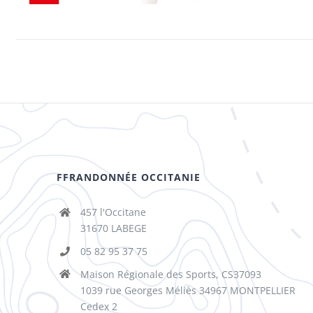
FFRANDONNÉE OCCITANIE
457 l'Occitane
31670 LABEGE
05 82 95 37 75
Maison Régionale des Sports, CS37093
1039 rue Georges Méliès 34967 MONTPELLIER
Cedex 2