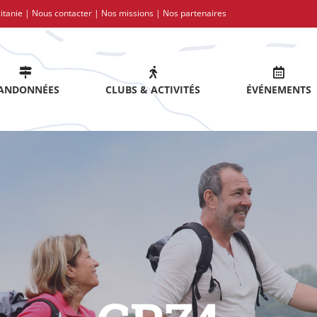
itanie |
Nous contacter
|
Nos missions
|
Nos partenaires
ANDONNÉES
CLUBS & ACTIVITÉS
ÉVÉNEMENTS