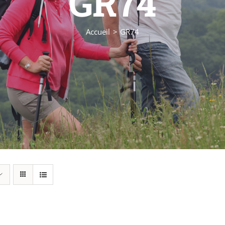
GR74
Accueil
GR74