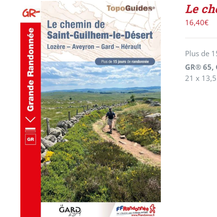
Le ch
16,40
€
Plus de 1
GR® 65,
21 x 13,5
AJOUTER AU PANIER
/
DÉTAILS