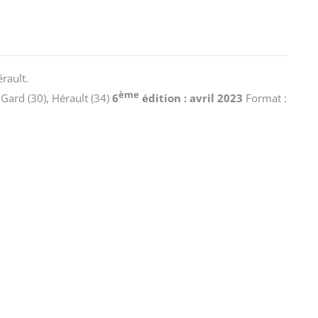
érault.
ème
 Gard (30), Hérault (34)
6
édition : avril 2023
Format :