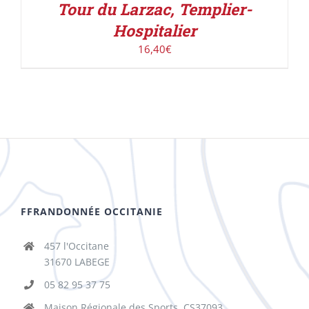
Tour du Larzac, Templier-
Hospitalier
16,40
€
FFRANDONNÉE OCCITANIE
457 l'Occitane
31670 LABEGE
05 82 95 37 75
Maison Régionale des Sports, CS37093