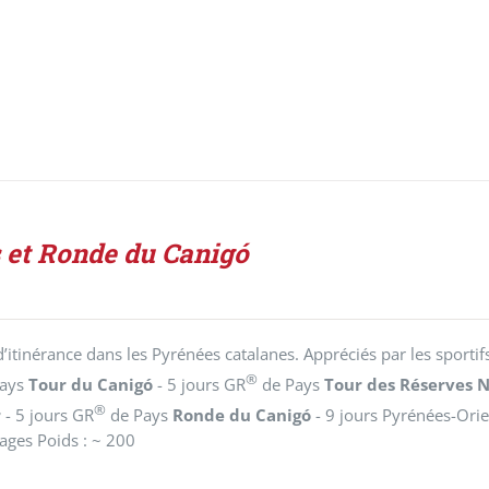
 et Ronde du Canigó
d’itinérance dans les Pyrénées catalanes. Appréciés par les sportif
®
Pays
Tour du Canigó
- 5 jours GR
de Pays
Tour des Réserves N
®
r
- 5 jours GR
de Pays
Ronde du Canigó
- 9 jours Pyrénées-Orie
ges Poids : ~ 200