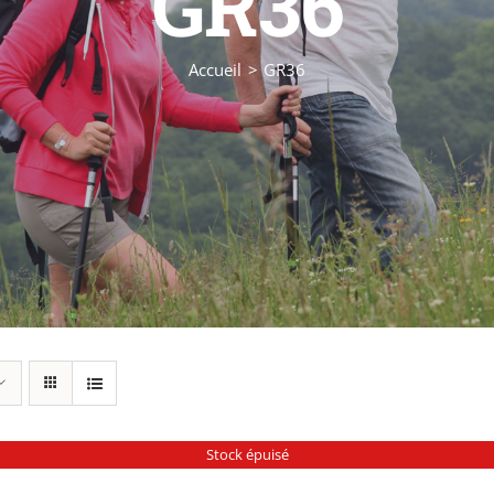
GR36
Accueil
GR36
Stock épuisé