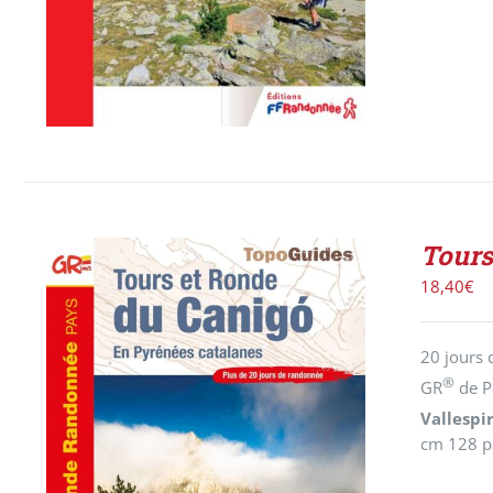
Tours
18,40
€
20 jours 
®
GR
de 
Vallespi
cm 128 pa
AJOUTER AU PANIER
/
DÉTAILS