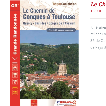
Le Ch
15,90
€
Itinérair
reliant C
36 de Cah
de Pays d
DÉTAILS