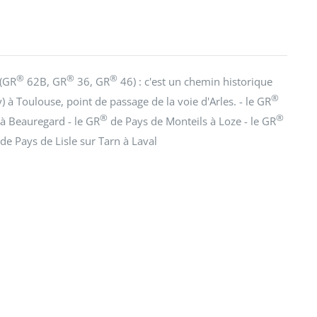
®
®
®
 (GR
62B, GR
36, GR
46) : c'est un chemin historique
®
) à Toulouse, point de passage de la voie d'Arles. - le GR
®
®
à Beauregard - le GR
de Pays de Monteils à Loze - le GR
de Pays de Lisle sur Tarn à Laval