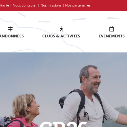
itanie |
Nous contacter
|
Nos missions
|
Nos partenaires
ANDONNÉES
CLUBS & ACTIVITÉS
ÉVÉNEMENTS