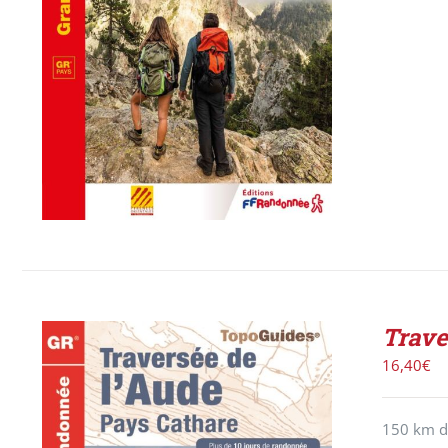
Trave
16,40
€
150 km de