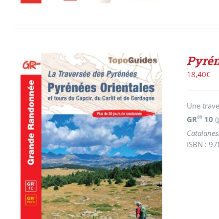
Pyrén
18,40
€
Une trave
®
GR
10
(
Catalanes.
ISBN : 9
AJOUTER AU PANIER
/
DÉTAILS