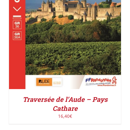
ACHETER LE PRODUIT
/
DÉTAILS
Traversée de l’Aude – Pays
Cathare
16,40
€