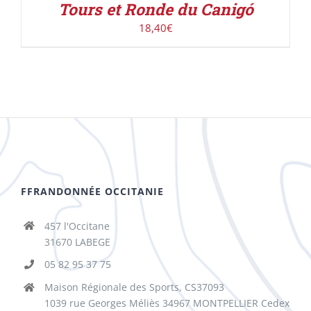
Tours et Ronde du Canigó
18,40
€
FFRANDONNÉE OCCITANIE
457 l'Occitane
31670 LABEGE
05 82 95 37 75
Maison Régionale des Sports, CS37093
1039 rue Georges Méliès 34967 MONTPELLIER Cedex