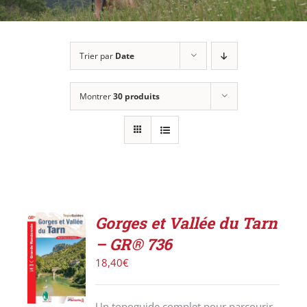
Trier par
Date
Montrer
30 produits
Gorges et Vallée du Tarn
AJOUTER
– GR® 736
AU
PANIER
18,40
€
/
DÉTAILS
Un topoguide complet pour parcourir