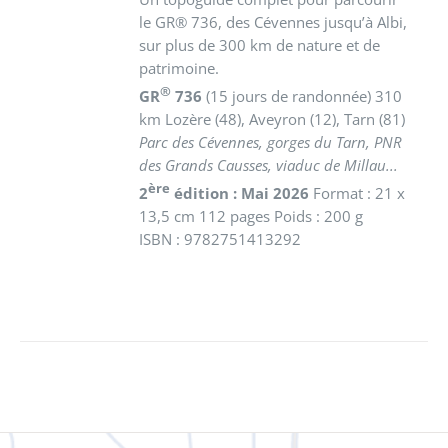
le GR® 736, des Cévennes jusqu’à Albi,
sur plus de 300 km de nature et de
patrimoine.
®
GR
736
(15 jours de randonnée) 310
km
Lozère (48), Aveyron (12), Tarn (81)
Parc des Cévennes, gorges du Tarn, PNR
des Grands Causses, viaduc de Millau...
ère
2
édition : Mai 2026
Format : 21 x
13,5 cm 112 pages Poids : 200 g
ISBN : 9782751413292