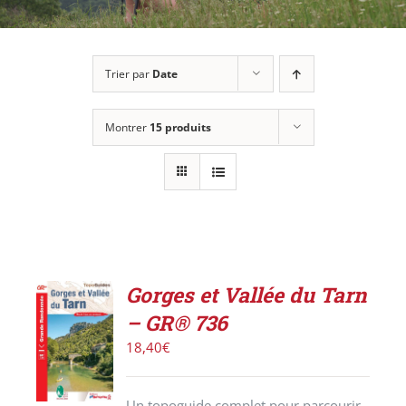
Trier par
Date
Montrer
15 produits
Gorges et Vallée du Tarn
AJOUTER
– GR® 736
AU
PANIER
18,40
€
/
DÉTAILS
Un topoguide complet pour parcourir