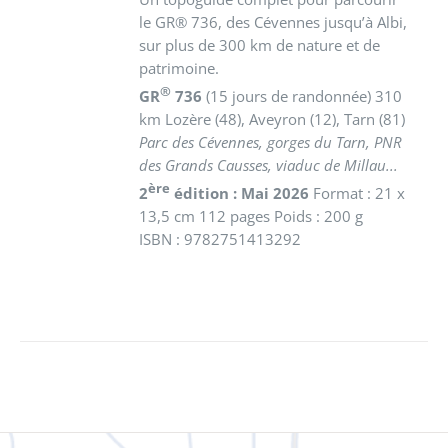
le GR® 736, des Cévennes jusqu’à Albi,
sur plus de 300 km de nature et de
patrimoine.
®
GR
736
(15 jours de randonnée) 310
km
Lozère (48), Aveyron (12), Tarn (81)
Parc des Cévennes, gorges du Tarn, PNR
des Grands Causses, viaduc de Millau...
ère
2
édition : Mai 2026
Format : 21 x
13,5 cm 112 pages Poids : 200 g
ISBN : 9782751413292