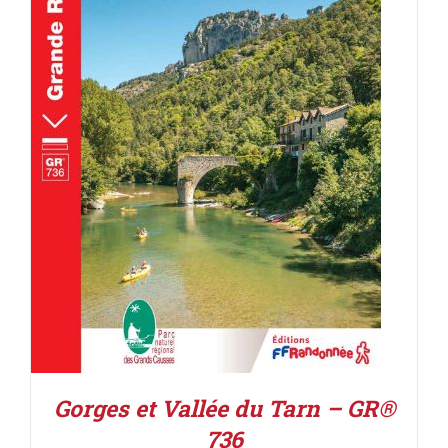
AJOUTER AU PANIER
/
DÉTAILS
Gorges et Vallée du Tarn – GR®
736