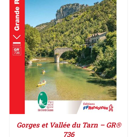
AJOUTER AU PANIER
/
DÉTAILS
Gorges et Vallée du Tarn – GR®
736