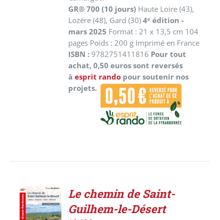
GR® 700 (10 jours)
Haute Loire (43),
Lozère (48), Gard (30)
4ᵉ édition -
mars 2025
Format : 21 x 13,5 cm 104
pages Poids : 200 g Imprimé en France
ISBN :
9782751411816
Pour tout
achat, 0,50 euros sont reversés
à
esprit rando
pour soutenir nos
projets.
Le chemin de Saint-
AJOUTER
Guilhem-le-Désert
AU