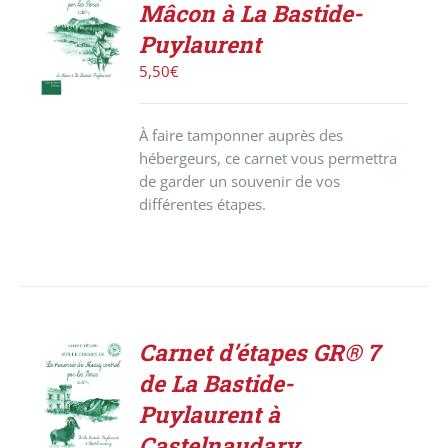
Mâcon à La Bastide-
LE
PRODUIT
Puylaurent
/
5,50
€
DÉTAILS
À faire tamponner auprès des
hébergeurs, ce carnet vous permettra
de garder un souvenir de vos
différentes étapes.
Carnet d’étapes GR® 7
ACHETER
de La Bastide-
LE
PRODUIT
Puylaurent à
/
Castelnaudary
DÉTAILS