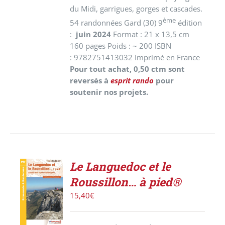
du Midi, garrigues, gorges et cascades.
ème
54 randonnées Gard (30) 9
édition
:
juin 2024
Format : 21 x 13,5 cm
160 pages Poids : ~ 200 ISBN
: 9782751413032 Imprimé en France
Pour tout achat, 0,50 ctm sont
reversés à
esprit rando
pour
soutenir nos projets.
Le Languedoc et le
ACHETER
Roussillon… à pied®
LE
PRODUIT
15,40
€
/
DÉTAILS