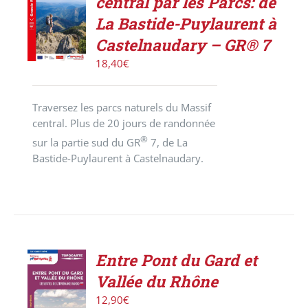
central par les Parcs: de
AU
PANIER
La Bastide-Puylaurent à
/
Castelnaudary – GR® 7
DÉTAILS
18,40
€
Traversez les parcs naturels du Massif
central. Plus de 20 jours de randonnée
®
sur la partie sud du GR
7, de La
Bastide-Puylaurent à Castelnaudary.
Entre Pont du Gard et
Vallée du Rhône
ACHETER
12,90
€
LE