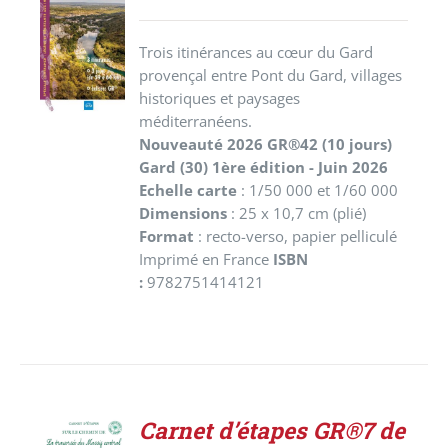
PRODUIT
/
Trois itinérances au cœur du Gard
DÉTAILS
provençal entre Pont du Gard, villages
historiques et paysages
méditerranéens.
Nouveauté 2026
GR®42 (10
jours)
Gard (30)
1ère édition - Juin 2026
Echelle carte
: 1/50 000 et 1/60 000
Dimensions
: 25 x 10,7 cm (plié)
Format
: recto-verso, papier pelliculé
Imprimé en France
ISBN
:
9782751414121
Carnet d’étapes GR®7 de
ACHETER