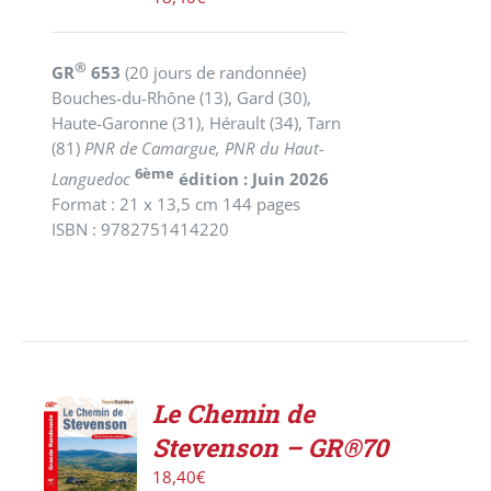
®
GR
653
(20 jours de randonnée)
Bouches-du-Rhône (13), Gard (30),
Haute-Garonne (31), Hérault (34), Tarn
(81)
PNR de Camargue, PNR du Haut-
6ème
Languedoc
édition : Juin 2026
Format : 21 x 13,5 cm 144 pages
ISBN : 9782751414220
Le Chemin de
AJOUTER
Stevenson – GR®70
AU
PANIER
18,40
€