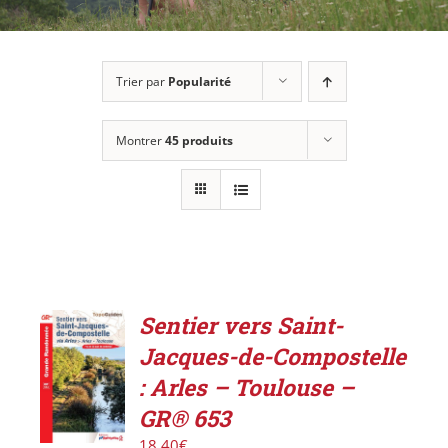
Trier par
Popularité
Montrer
45 produits
Sentier vers Saint-
AJOUTER
Jacques-de-Compostelle
AU
PANIER
: Arles – Toulouse –
/
GR® 653
DÉTAILS
18,40
€