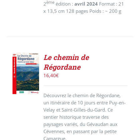
ème
2
édition :
avril 2024
Format : 21
x 13,5 cm 128 pages Poids : ~ 200 g
Le chemin de
ACHETER
Régordane
LE
PRODUIT
16,40
€
/
DÉTAILS
Découvrez le chemin de Régordane,
un itinéraire de 10 jours entre Puy-en-
Velay et Saint-Gilles-du-Gard. Ce
sentier historique traverse des
paysages variés, du Gévaudan aux
Cévennes, en passant par la petite
Camargue.