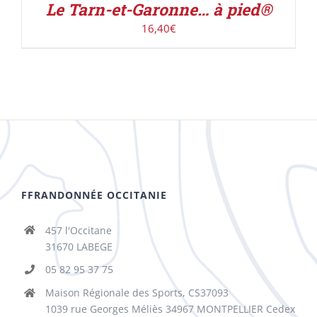
Le Tarn-et-Garonne… à pied®
16,40
€
FFRANDONNÉE OCCITANIE
457 l'Occitane
31670 LABEGE
05 82 95 37 75
Maison Régionale des Sports, CS37093
1039 rue Georges Méliès 34967 MONTPELLIER Cedex