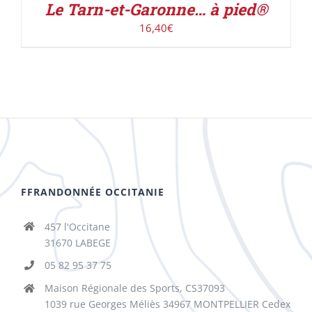
Le Tarn-et-Garonne… à pied®
16,40
€
FFRANDONNÉE OCCITANIE
457 l'Occitane
31670 LABEGE
05 82 95 37 75
Maison Régionale des Sports, CS37093
1039 rue Georges Méliès 34967 MONTPELLIER Cedex