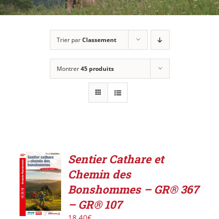
Trier par
Classement
Montrer
45 produits
Sentier Cathare et
ACHETER
Chemin des
LE
PRODUIT
Bonshommes – GR® 367
/
– GR® 107
DÉTAILS
18,40
€