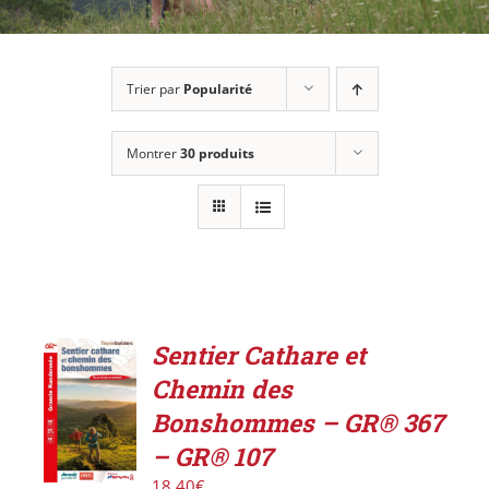
Trier par
Popularité
Montrer
30 produits
Sentier Cathare et
ACHETER
Chemin des
LE
PRODUIT
Bonshommes – GR® 367
/
– GR® 107
DÉTAILS
18,40
€