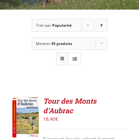
Trier par
Popularité
Montrer
45 produits
Tour des Monts
AJOUTER
d’Aubrac
AU
PANIER
18,40
€
/
DÉTAILS
8 jours en boucle, reliant Aumont-