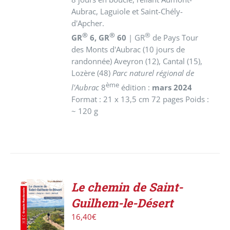
Aubrac, Laguiole et Saint-Chély-
d'Apcher.
®
®
®
GR
6, GR
60
| GR
de Pays Tour
des Monts d'Aubrac (10 jours de
randonnée) Aveyron (12), Cantal (15),
Lozère (48)
Parc naturel régional de
ème
l'Aubrac
8
édition :
mars 2024
Format : 21 x 13,5 cm 72 pages Poids :
~ 120 g
Le chemin de Saint-
AJOUTER
Guilhem-le-Désert
AU
PANIER
16,40
€
/