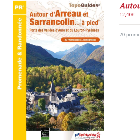
Autou
12,40
€
20 promen
ACHETER LE PRODUIT
/
DÉTAILS