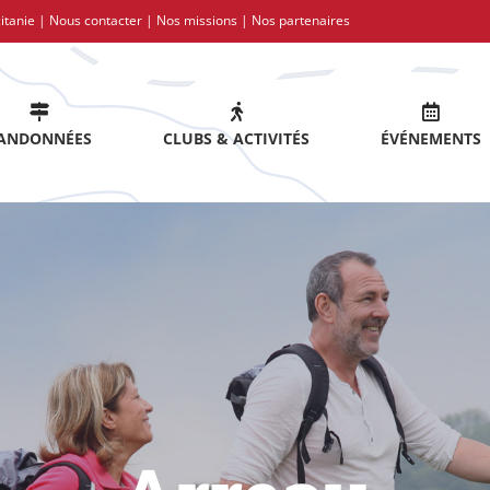
itanie |
Nous contacter
|
Nos missions
|
Nos partenaires
ANDONNÉES
CLUBS & ACTIVITÉS
ÉVÉNEMENTS