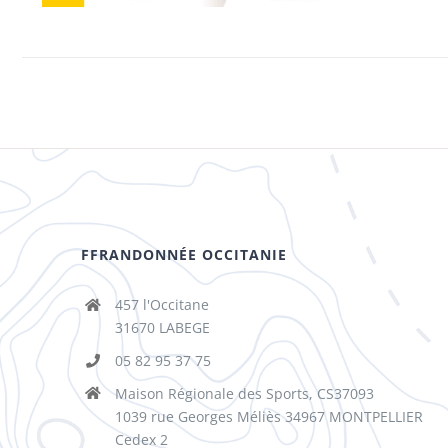
FFRANDONNÉE OCCITANIE
457 l'Occitane
31670 LABEGE
05 82 95 37 75
Maison Régionale des Sports, CS37093
1039 rue Georges Méliès 34967 MONTPELLIER
Cedex 2