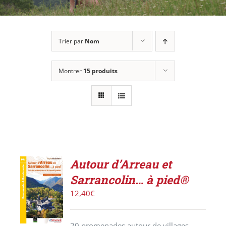
Trier par
Nom
Montrer
15 produits
Autour d’Arreau et
ACHETER
Sarrancolin… à pied®
LE
PRODUIT
12,40
€
/
DÉTAILS
20 promenades autour de villages