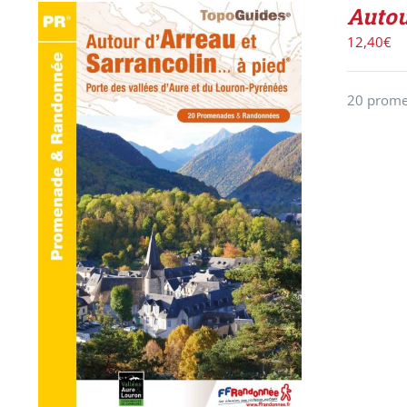
Autou
12,40
€
20 promen
ACHETER LE PRODUIT
/
DÉTAILS