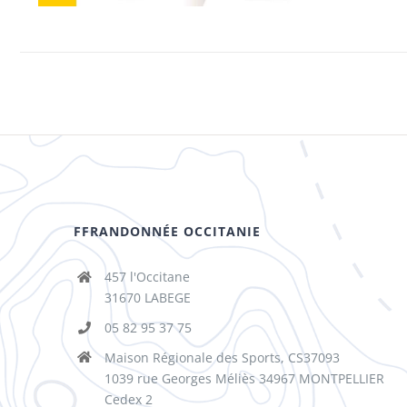
FFRANDONNÉE OCCITANIE
457 l'Occitane
31670 LABEGE
05 82 95 37 75
Maison Régionale des Sports, CS37093
1039 rue Georges Méliès 34967 MONTPELLIER
Cedex 2