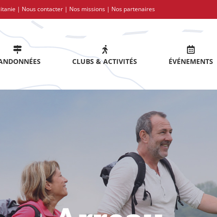
itanie |
Nous contacter
|
Nos missions
|
Nos partenaires
ANDONNÉES
CLUBS & ACTIVITÉS
ÉVÉNEMENTS