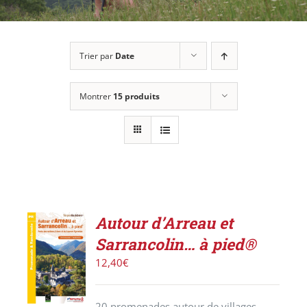
Trier par
Date
Montrer
15 produits
Autour d’Arreau et
ACHETER
Sarrancolin… à pied®
LE
PRODUIT
12,40
€
/
DÉTAILS
20 promenades autour de villages