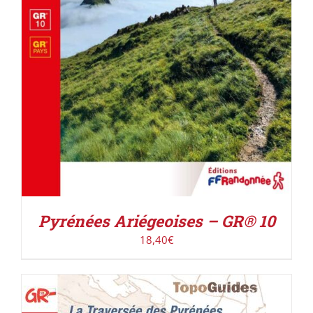
Pyrénées Ariégeoises – GR® 10
18,40
€