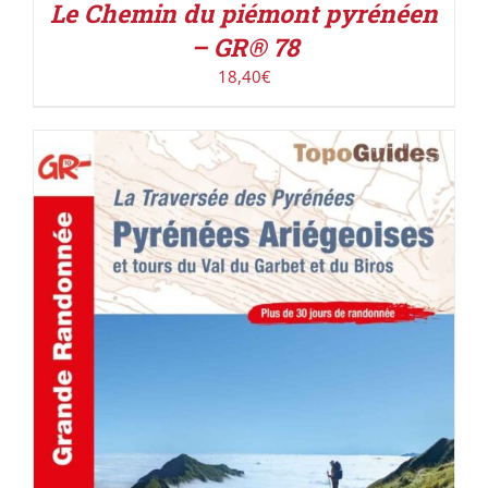
Le Chemin du piémont pyrénéen
– GR® 78
18,40
€
AJOUTER AU PANIER
/
DÉTAILS