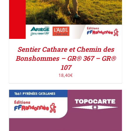
Sentier Cathare et Chemin des
Bonshommes – GR® 367 – GR®
107
18,40
€