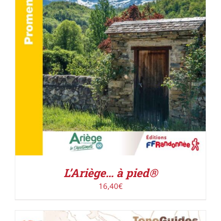
AJOUTER AU PANIER
/
DÉTAILS
L’Ariège… à pied®
16,40
€