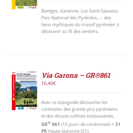
DÉTAILS
Barèges, Gavarnie, Luz-Saint-Sauveur,
Parc National des Pyrénées... : des
lieux mythiques du massif pyrénéen à
découvrir au fil des sentiers.
Via Garona – GR®861
AJOUTER
16,40
€
AU
PANIER
/
Avec ce topoguide découvrez les
DÉTAILS
contrastes des grands pics pyrénéens
et des douces collines toulousaines.
®
GR
861
(10 jours de randonnée) +
31
PR
Haute-Garonne (31)