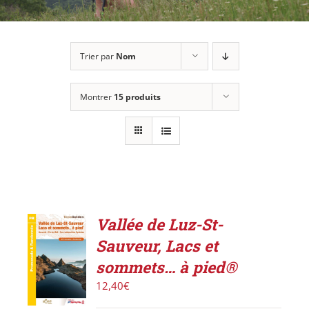
Trier par
Nom
Montrer
15 produits
Vallée de Luz-St-
ACHETER
Sauveur, Lacs et
LE
PRODUIT
sommets… à pied®
/
12,40
€
DÉTAILS