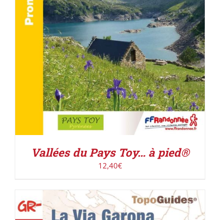
Vallées du Pays Toy… à pied®
12,40
€