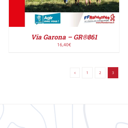
Via Garona – GR®861
16,40
€
1
2
3