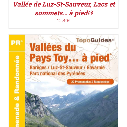
Vallée de Luz-St-Sauveur, Lacs et
sommets… à pied®
12,40
€
ACHETER LE PRODUIT
/
DÉTAILS