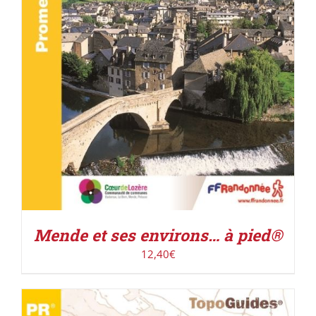
ACHETER LE PRODUIT
/
DÉTAILS
Mende et ses environs… à pied®
12,40
€