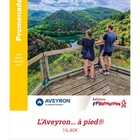
AJOUTER AU PANIER
/
DÉTAILS
L’Aveyron… à pied®
16,40
€