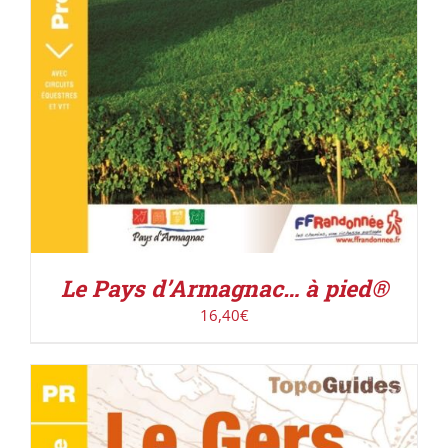
Le Pays d’Armagnac… à pied®
16,40
€