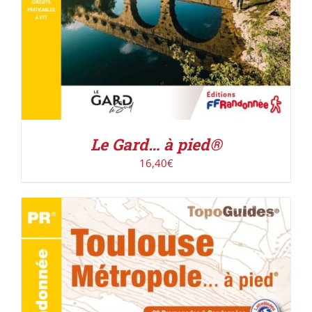
Le Gard… à pied®
16,40
€