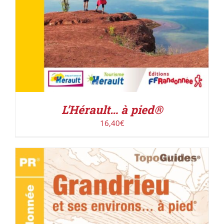
L’Hérault… à pied®
16,40
€