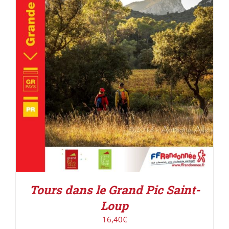
ACHETER LE PRODUIT
/
DÉTAILS
Tours dans le Grand Pic Saint-
Loup
16,40
€