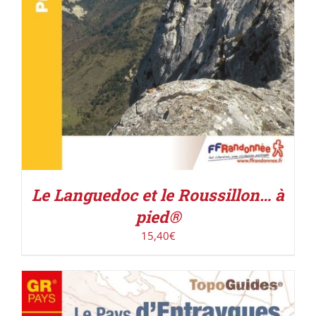
Le Languedoc et le Roussillon… à
pied®
15,40
€