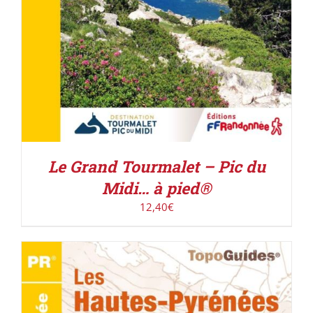
Le Grand Tourmalet – Pic du
Midi… à pied®
12,40
€