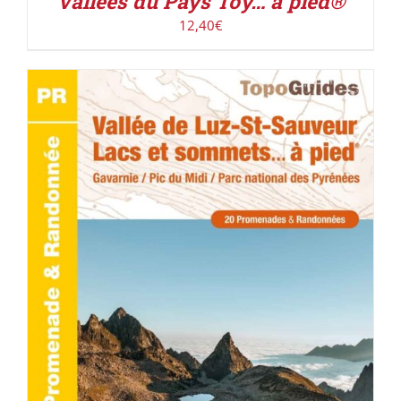
Vallées du Pays Toy… à pied®
12,40
€
ACHETER LE PRODUIT
/
DÉTAILS