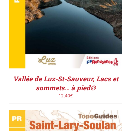
Vallée de Luz-St-Sauveur, Lacs et
sommets… à pied®
12,40
€