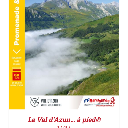
ACHETER LE PRODUIT
/
DÉTAILS
Le Val d’Azun… à pied®
12,40
€