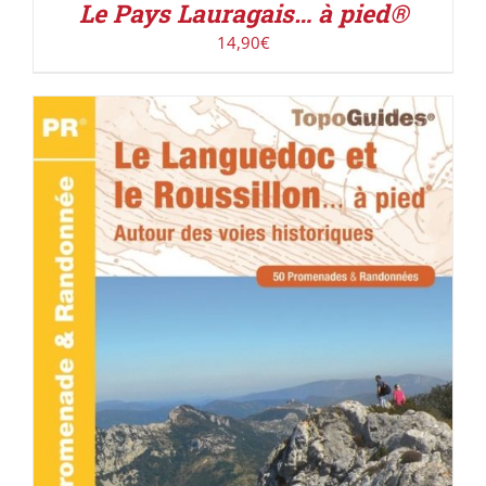
Le Pays Lauragais… à pied®
14,90
€
ACHETER LE PRODUIT
/
DÉTAILS