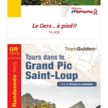
Le Gers… à pied®
14,40
€