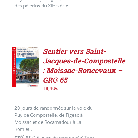
des pèlerins du XIIᵉ siècle.
Sentier vers Saint-
AJOUTER
Jacques-de-Compostelle
AU
PANIER
: Moissac-Roncevaux –
/
GR® 65
DÉTAILS
18,40
€
20 jours de randonnée sur la voie du
Puy de Compostelle, de Figeac à
Moissac et de Rocamadour à La
Romieu.
®
GR
65
(15 jours de randonnée)
Tarn-