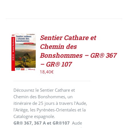
Sentier Cathare et
ACHETER
Chemin des
LE
PRODUIT
Bonshommes – GR® 367
/
– GR® 107
DÉTAILS
18,40
€
Découvrez le Sentier Cathare et
Chemin des Bonshommes, un
itinéraire de 25 jours à travers l'Aude,
l'Ariège, les Pyrénées-Orientales et la
Catalogne espagnole.
GR® 367, 367 A et GR®107
Aude