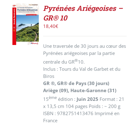
Pyrénées Ariégeoises –
AJOUTER
GR® 10
AU
PANIER
18,40
€
/
DÉTAILS
Une traversée de 30 jours au cœur des
Pyrénées ariégeoises par la partie
®
centrale du GR
10.
Inclus : Tours du Val de Garbet et du
Biros
GR ®, GR® de Pays (30 jours)
Ariège (09), Haute-Garonne (31)
ème
15
édition :
Juin 2025
Format : 21
x 13,5 cm 104 pages Poids : ~ 200 g
ISBN : 9782751413476 Imprimé en
France