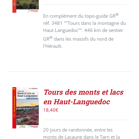
/
DÉTAILS
®
En complément du topo-guide GR
réf. 3481 ""Tours dans la montagne du
Haut-Languedoc"". 446 km de sentier
®
GR
dans les massifs du nord de
l'Hérault.
Tours des monts et lacs
AJOUTER
en Haut-Languedoc
AU
PANIER
18,40
€
/
DÉTAILS
20 jours de randonnée, entre les
monts de Lacaune dans le Tarn et la