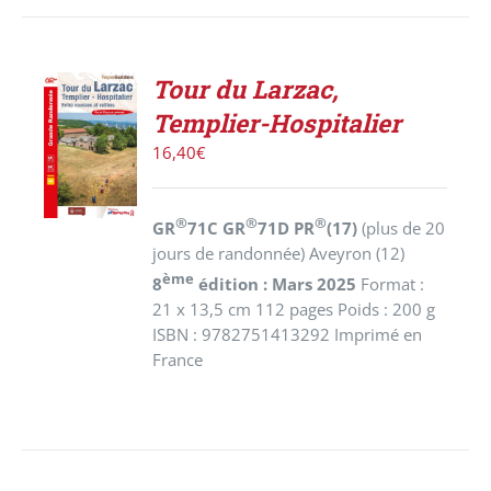
Tour du Larzac,
AJOUTER
Templier-Hospitalier
AU
PANIER
16,40
€
/
DÉTAILS
®
®
®
GR
71C GR
71D PR
(17)
(plus de 20
jours de randonnée) Aveyron (12)
ème
8
édition : Mars 2025
Format :
21 x 13,5 cm 112 pages Poids : 200 g
ISBN : 9782751413292 Imprimé en
France