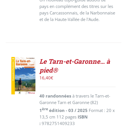
pays en complément des titres sur les
pays Carcassonnais, de la Narbonnaise
et de la Haute-Vallée de l'Aude.
Le Tarn-et-Garonne… à
AJOUTER
pied®
AU
PANIER
16,40
€
/
DÉTAILS
40 randonnées
à travers le Tarn-et-
Garonne Tarn et Garonne (82)
ère
1
édition - 03 / 2025
Format : 20 x
13,5 cm 112 pages
ISBN
:
9782751409233