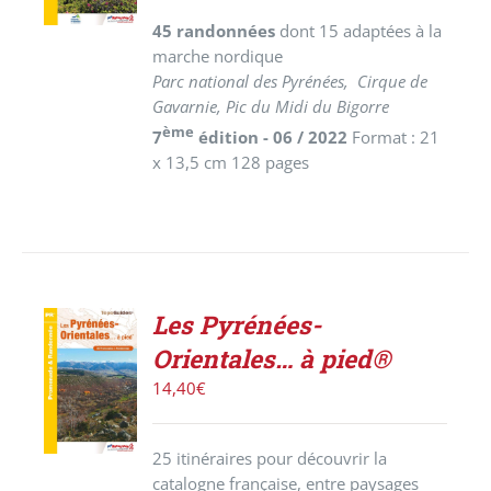
DÉTAILS
45 randonnées
dont 15 adaptées à la
marche nordique
Parc national des Pyrénées, Cirque de
Gavarnie, Pic du Midi du Bigorre
ème
7
édition - 06 / 2022
Format : 21
x 13,5 cm 128 pages
Les Pyrénées-
AJOUTER
Orientales… à pied®
AU
PANIER
14,40
€
/
DÉTAILS
25 itinéraires pour découvrir la
catalogne française, entre paysages