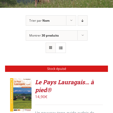
Trier par
Nom
Montrer
30 produits
Stock épuisé
Le Pays Lauragais… à
pied®
DÉTAILS
14,90
€
Un nouveau topo-guide audois de