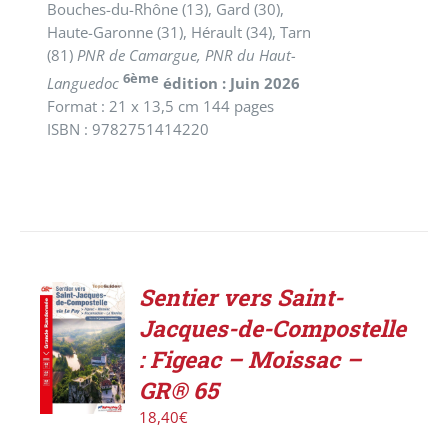
Bouches-du-Rhône (13), Gard (30),
Haute-Garonne (31), Hérault (34), Tarn
(81)
PNR de Camargue, PNR du Haut-
6ème
Languedoc
édition : Juin 2026
Format : 21 x 13,5 cm 144 pages
ISBN : 9782751414220
Sentier vers Saint-
AJOUTER
Jacques-de-Compostelle
AU
PANIER
: Figeac – Moissac –
/
GR® 65
DÉTAILS
18,40
€