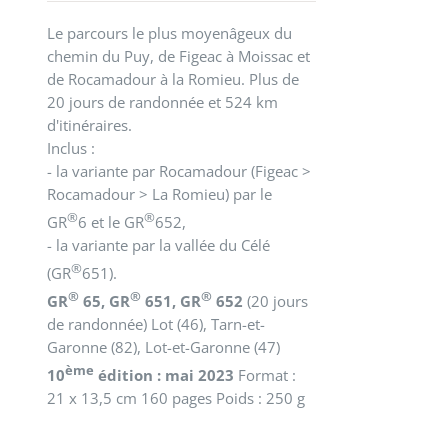
Le parcours le plus moyenâgeux du
chemin du Puy, de Figeac à Moissac et
de Rocamadour à la Romieu. Plus de
20 jours de randonnée et 524 km
d'itinéraires.
Inclus :
- la variante par Rocamadour (Figeac >
Rocamadour > La Romieu) par le
®
®
GR
6 et le GR
652,
- la variante par la vallée du Célé
®
(GR
651).
®
®
®
GR
65, GR
651, GR
652
(20 jours
de randonnée)
Lot (46), Tarn-et-
Garonne (82), Lot-et-Garonne (47)
ème
10
édition : mai 2023
Format :
21 x 13,5 cm 160 pages Poids : 250 g