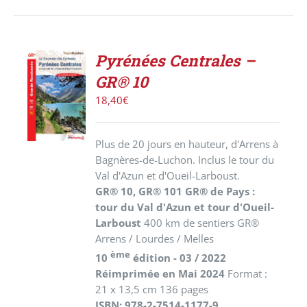
Pyrénées Centrales –
AJOUTER
GR® 10
AU
PANIER
18,40
€
/
DÉTAILS
Plus de 20 jours en hauteur, d'Arrens à
Bagnères-de-Luchon. Inclus le tour du
Val d'Azun et d'Oueil-Larboust.
GR® 10, GR® 101 GR® de Pays :
tour du Val d'Azun et tour d'Oueil-
Larboust
400 km de sentiers GR®
Arrens / Lourdes / Melles
ème
10
édition - 03 / 2022
Réimprimée en Mai 2024
Format :
21 x 13,5 cm 136 pages
ISBN: 978-2-7514-1177-9