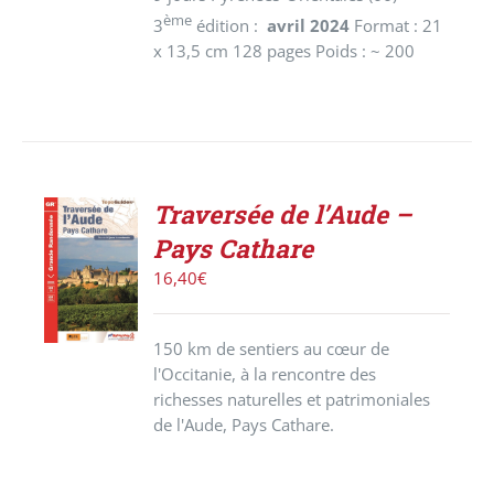
ème
3
édition :
avril 2024
Format : 21
x 13,5 cm 128 pages Poids : ~ 200
Traversée de l’Aude –
ACHETER
Pays Cathare
LE
PRODUIT
16,40
€
/
DÉTAILS
150 km de sentiers au cœur de
l'Occitanie, à la rencontre des
richesses naturelles et patrimoniales
de l'Aude, Pays Cathare.