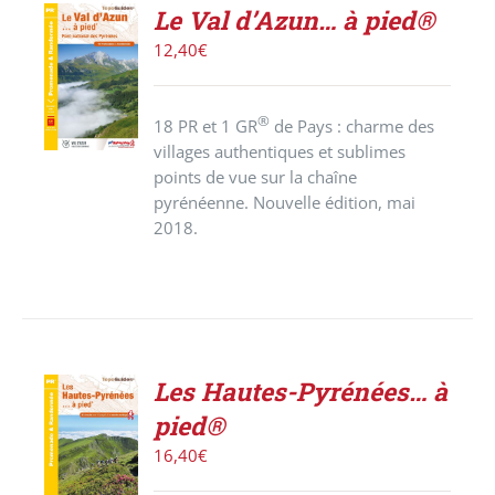
Le Val d’Azun… à pied®
ACHETER
12,40
€
LE
PRODUIT
/
®
18 PR et 1 GR
de Pays : charme des
DÉTAILS
villages authentiques et sublimes
points de vue sur la chaîne
pyrénéenne. Nouvelle édition, mai
2018.
Les Hautes-Pyrénées… à
AJOUTER
pied®
AU
PANIER
16,40
€
/