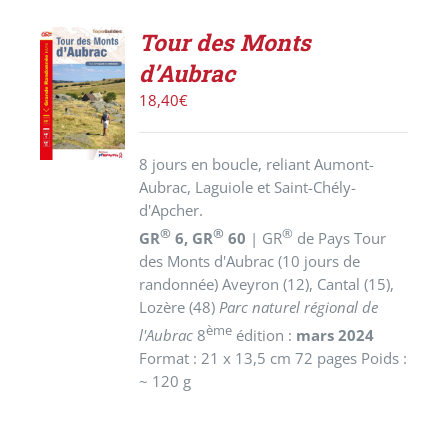
Tour des Monts
AJOUTER
d’Aubrac
AU
PANIER
18,40
€
/
DÉTAILS
8 jours en boucle, reliant Aumont-
Aubrac, Laguiole et Saint-Chély-
d'Apcher.
®
®
®
GR
6, GR
60
| GR
de Pays Tour
des Monts d'Aubrac (10 jours de
randonnée) Aveyron (12), Cantal (15),
Lozère (48)
Parc naturel régional de
ème
l'Aubrac
8
édition :
mars 2024
Format : 21 x 13,5 cm 72 pages Poids :
~ 120 g