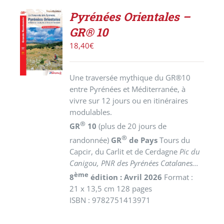
Pyrénées Orientales –
AJOUTER
GR® 10
AU
PANIER
18,40
€
/
DÉTAILS
Une traversée mythique du GR®10
entre Pyrénées et Méditerranée, à
vivre sur 12 jours ou en itinéraires
modulables.
®
GR
10
(plus de 20 jours de
®
randonnée)
GR
de Pays
Tours du
Capcir, du Carlit et de Cerdagne
Pic du
Canigou, PNR des Pyrénées Catalanes...
ème
8
édition : Avril 2026
Format :
21 x 13,5 cm 128 pages
ISBN : 9782751413971