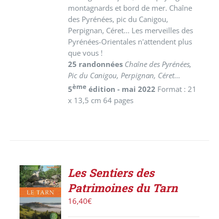
montagnards et bord de mer. Chaîne
des Pyrénées, pic du Canigou,
Perpignan, Céret... Les merveilles des
Pyrénées-Orientales n'attendent plus
que vous !
25 randonnées
Chaîne des Pyrénées,
Pic du Canigou, Perpignan, Céret...
ème
5
édition - mai 2022
Format : 21
x 13,5 cm 64 pages
Les Sentiers des
ACHETER
Patrimoines du Tarn
LE
PRODUIT
16,40
€
/