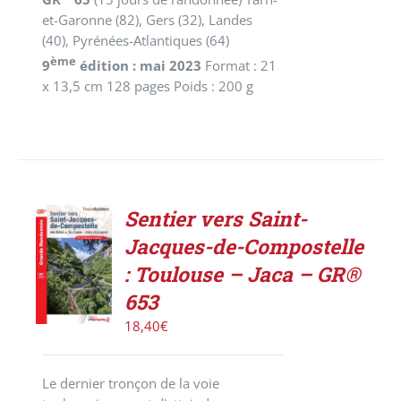
et-Garonne (82), Gers (32), Landes
(40), Pyrénées-Atlantiques (64)
ème
9
édition : mai 2023
Format : 21
x 13,5 cm 128 pages Poids : 200 g
Sentier vers Saint-
AJOUTER
Jacques-de-Compostelle
AU
PANIER
: Toulouse – Jaca – GR®
/
653
DÉTAILS
18,40
€
Le dernier tronçon de la voie