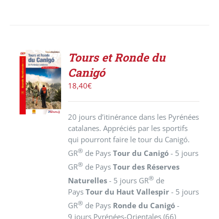
Tours et Ronde du
AJOUTER
Canigó
AU
PANIER
18,40
€
/
DÉTAILS
20 jours d’itinérance dans les Pyrénées
catalanes. Appréciés par les sportifs
qui pourront faire le tour du Canigó.
®
GR
de Pays
Tour du Canigó
- 5 jours
®
GR
de Pays
Tour des Réserves
®
Naturelles
- 5 jours GR
de
Pays
Tour du Haut Vallespir
- 5 jours
®
GR
de Pays
Ronde du Canigó
-
9 jours Pyrénées-Orientales (66)