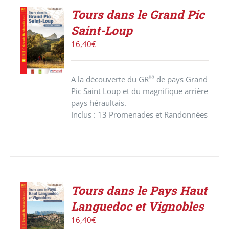
Tours dans le Grand Pic
ACHETER
Saint-Loup
LE
PRODUIT
16,40
€
/
DÉTAILS
®
A la découverte du GR
de pays Grand
Pic Saint Loup et du magnifique arrière
pays héraultais.
Inclus : 13 Promenades et Randonnées
Tours dans le Pays Haut
ACHETER
Languedoc et Vignobles
LE
PRODUIT
16,40
€