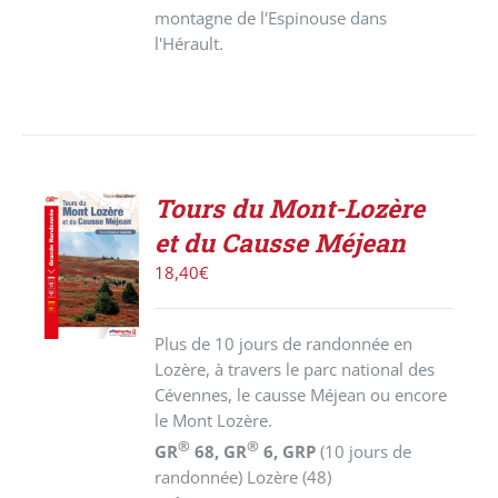
montagne de l'Espinouse dans
l'Hérault.
Tours du Mont-Lozère
AJOUTER
et du Causse Méjean
AU
PANIER
18,40
€
/
DÉTAILS
Plus de 10 jours de randonnée en
Lozère, à travers le parc national des
Cévennes, le causse Méjean ou encore
le Mont Lozère.
®
®
GR
68, GR
6, GRP
(10 jours de
randonnée)
Lozère (48)