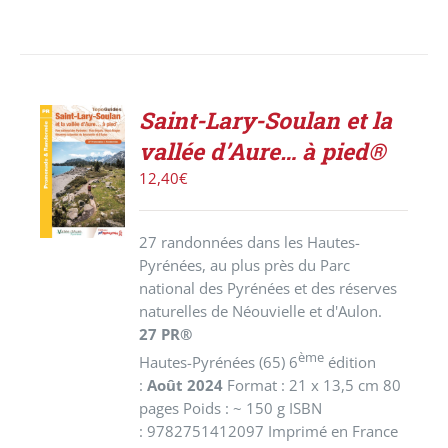
Saint-Lary-Soulan et la
ACHETER
vallée d’Aure… à pied®
LE
PRODUIT
12,40
€
/
DÉTAILS
27 randonnées dans les Hautes-
Pyrénées, au plus près du Parc
national des Pyrénées et des réserves
naturelles de Néouvielle et d'Aulon.
27 PR®
ème
Hautes-Pyrénées (65) 6
édition
:
Août 2024
Format : 21 x 13,5 cm 80
pages Poids : ~ 150 g ISBN
: 9782751412097 Imprimé en France