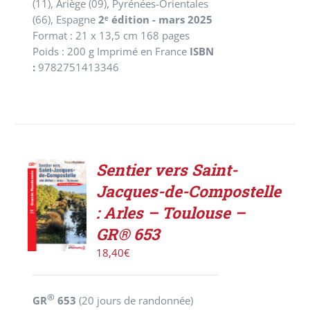
(11), Ariège (09), Pyrénées-Orientales
(66), Espagne
2ᵉ édition - mars 2025
Format : 21 x 13,5 cm 168 pages
Poids : 200 g Imprimé en France
ISBN
:
9782751413346
Sentier vers Saint-
AJOUTER
Jacques-de-Compostelle
AU
PANIER
: Arles – Toulouse –
/
GR® 653
DÉTAILS
18,40
€
®
GR
653
(20 jours de randonnée)