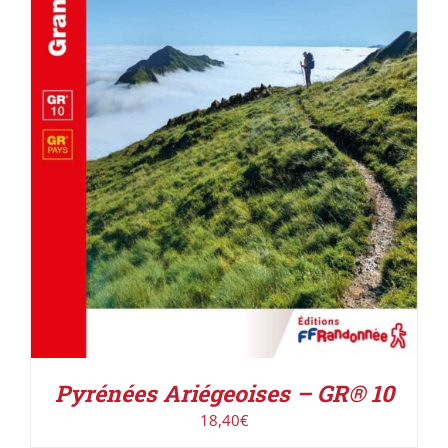
AJOUTER AU PANIER
/
DÉTAILS
Pyrénées Ariégeoises – GR® 10
18,40
€