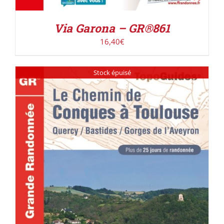
Via Garona – GR®861
16,40
€
Stock épuisé
DÉTAILS