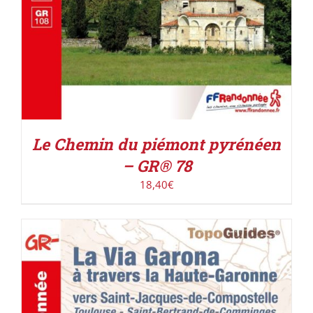
Le Chemin du piémont pyrénéen
– GR® 78
18,40
€