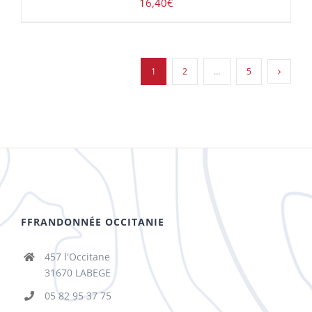
16,40
€
1
2
…
5
FFRANDONNÉE OCCITANIE
457 l'Occitane
31670 LABEGE
05 82 95 37 75