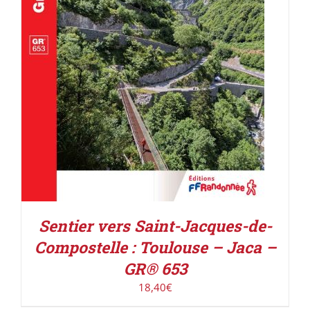
AJOUTER AU PANIER
/
DÉTAILS
Sentier vers Saint-Jacques-de-
Compostelle : Toulouse – Jaca –
GR® 653
18,40
€