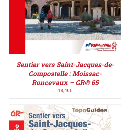
Sentier vers Saint-Jacques-de-
Compostelle : Moissac-
Roncevaux – GR® 65
18,40
€