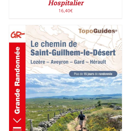
Hospitalier
16,40
€
AJOUTER AU PANIER
/
DÉTAILS