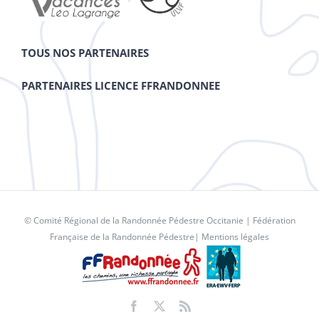
TOUS NOS PARTENAIRES
PARTENAIRES LICENCE FFRANDONNEE
© Comité Régional de la Randonnée Pédestre Occitanie |
Fédération
Française de la Randonnée Pédestre
|
Mentions légales
Facebook
X
Rss