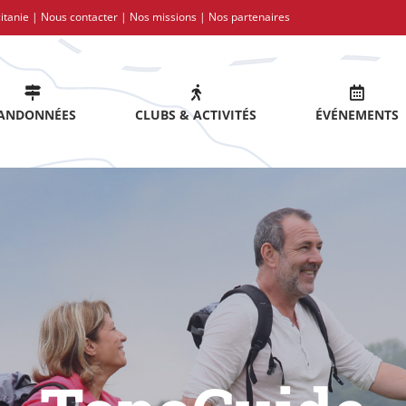
itanie |
Nous contacter
|
Nos missions
|
Nos partenaires
ANDONNÉES
CLUBS & ACTIVITÉS
ÉVÉNEMENTS