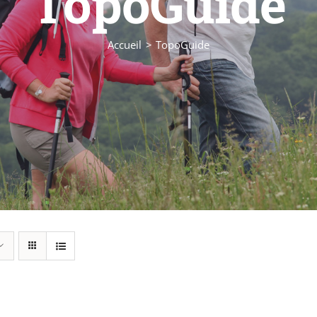
TopoGuide
Accueil
TopoGuide