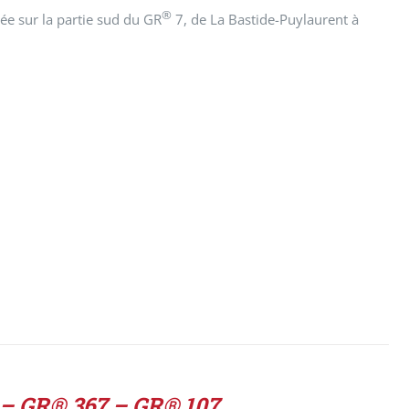
®
ée sur la partie sud du GR
7, de La Bastide-Puylaurent à
 – GR® 367 – GR® 107