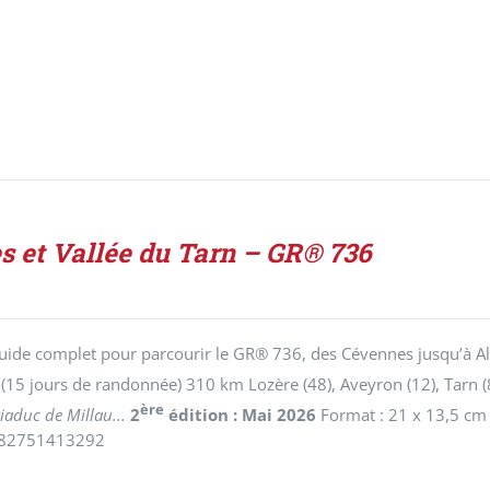
s et Vallée du Tarn – GR® 736
ide complet pour parcourir le GR® 736, des Cévennes jusqu’à Alb
6
(15 jours de randonnée) 310 km
Lozère (48), Aveyron (12), Tarn (
ère
iaduc de Millau...
2
édition : Mai 2026
Format : 21 x 13,5 cm 
782751413292