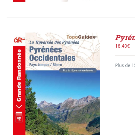
Pyrén
18,40
€
Plus de 1
ACHETER LE PRODUIT
/
DÉTAILS