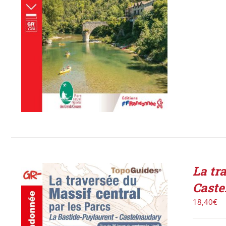
La tr
Caste
18,40
€