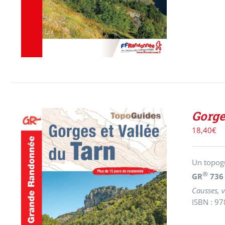
Gorge
18,40
€
Un topogu
®
GR
73
Causses, v
ISBN : 9
AJOUTER AU PANIER
/
DÉTAILS