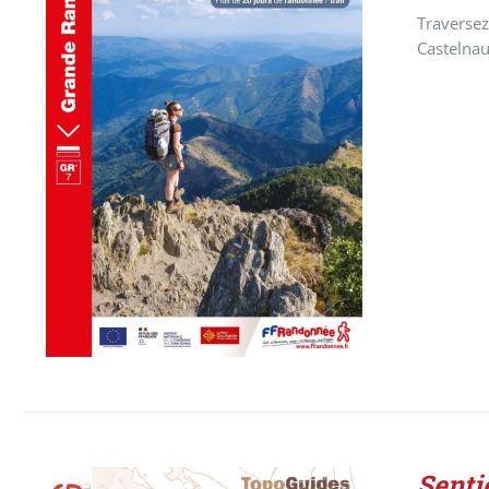
Traversez
Castelnau
AJOUTER AU PANIER
/
DÉTAILS
Senti