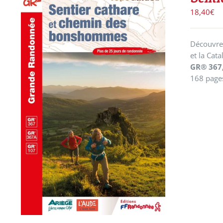
18,40
€
Découvrez
et la Cat
GR® 367
168 page
ACHETER LE PRODUIT
/
DÉTAILS