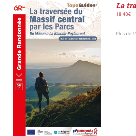
La tr
18,40
€
Plus de 1
AJOUTER AU PANIER
/
DÉTAILS