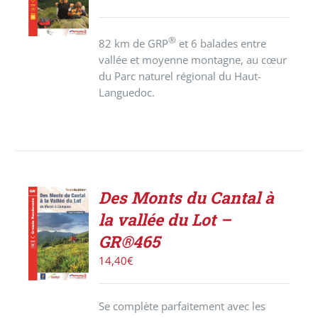
/
DÉTAILS
®
82 km de GRP
et 6 balades entre
vallée et moyenne montagne, au cœur
du Parc naturel régional du Haut-
Languedoc.
Des Monts du Cantal à
ACHETER
la vallée du Lot –
LE
PRODUIT
GR®465
/
14,40
€
DÉTAILS
Se complète parfaitement avec les