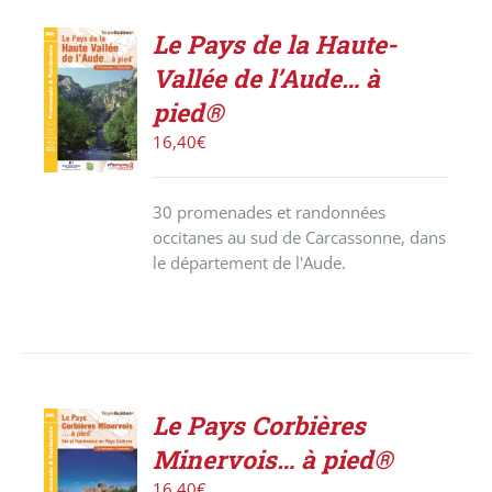
Le Pays de la Haute-
ACHETER
Vallée de l’Aude… à
LE
PRODUIT
pied®
/
16,40
€
DÉTAILS
30 promenades et randonnées
occitanes au sud de Carcassonne, dans
le département de l'Aude.
Le Pays Corbières
ACHETER
Minervois… à pied®
LE
PRODUIT
16,40
€