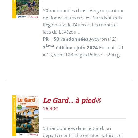
/
50 randonnées dans l’Aveyron, autour
DÉTAILS
de Rodez, à travers les Parcs Naturels
Régionaux de l’Aubrac, les monts et
lacs du Lévézou…
PR | 50 randonnées
Aveyron (12)
ème
7
édition : juin 2024
Format : 21
x 13,5 cm 128 pages Poids : ~ 200 g
Le Gard… à pied®
AJOUTER
16,40
€
AU
PANIER
/
54 randonnées dans le Gard, un
DÉTAILS
département riche en sites naturels et