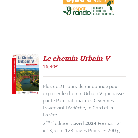
Le chemin Urbain V
AJOUTER
16,40
€
AU
PANIER
/
Plus de 21 jours de randonnée pour
DÉTAILS
explorer le chemin Urbain V qui passe
par le Parc national des Cévennes
traversant l’Ardèche, le Gard et la
Lozère.
ème
2
édition :
avril 2024
Format : 21
x 13,5 cm 128 pages Poids : ~ 200 g