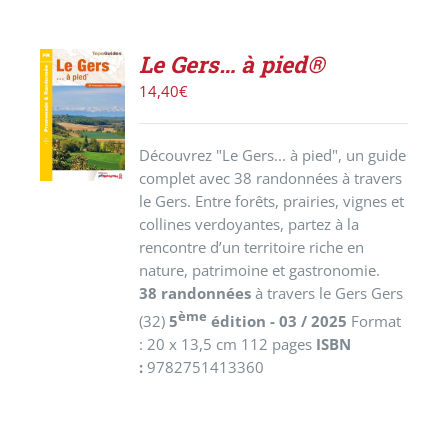
Le Gers… à pied®
AJOUTER
14,40
€
AU
PANIER
/
Découvrez "Le Gers... à pied", un guide
DÉTAILS
complet avec 38 randonnées à travers
le Gers. Entre forêts, prairies, vignes et
collines verdoyantes, partez à la
rencontre d’un territoire riche en
nature, patrimoine et gastronomie.
38 randonnées
à travers le Gers Gers
ème
(32)
5
édition - 03 / 2025
Format
: 20 x 13,5 cm 112 pages
ISBN
:
9782751413360