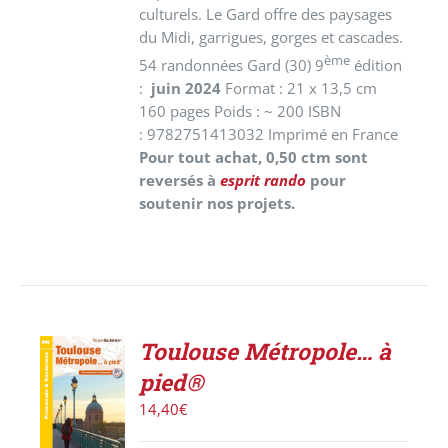
culturels. Le Gard offre des paysages
du Midi, garrigues, gorges et cascades.
ème
54 randonnées Gard (30) 9
édition
:
juin 2024
Format : 21 x 13,5 cm
160 pages Poids : ~ 200 ISBN
: 9782751413032 Imprimé en France
Pour tout achat, 0,50 ctm sont
reversés à
esprit rando
pour
soutenir nos projets.
Toulouse Métropole… à
ACHETER
pied®
LE
PRODUIT
14,40
€
/