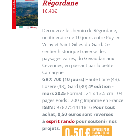
Régordane
LE
PRODUIT
16,40
€
/
DÉTAILS
Découvrez le chemin de Régordane,
un itinéraire de 10 jours entre Puy-en-
Velay et Saint-Gilles-du-Gard. Ce
sentier historique traverse des
paysages variés, du Gévaudan aux
Cévennes, en passant par la petite
Camargue.
GR® 700 (10 jours)
Haute Loire (43),
Lozère (48), Gard (30)
4ᵉ édition -
mars 2025
Format : 21 x 13,5 cm 104
pages Poids : 200 g Imprimé en France
ISBN :
9782751411816
Pour tout
achat, 0,50 euros sont reversés
à
esprit rando
pour soutenir nos
projets.