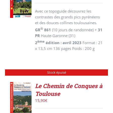
PANIER
/
Avec ce topoguide découvrez les
DÉTAILS
contrastes des grands pics pyrénéens
et des douces collines toulousaines.
®
GR
861
(10 jours de randonnée) +
31
PR
Haute-Garonne (31)
ème
2
édition : avril 2023
Format : 21
x 13,5 cm 136 pages Poids : 200 g
Stock épuisé
Le Chemin de Conques à
Toulouse
DÉTAILS
15,90
€