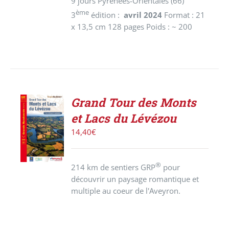
9 jours Pyrénées-Orientales (66)
ème
3
édition :
avril 2024
Format : 21
x 13,5 cm 128 pages Poids : ~ 200
Grand Tour des Monts
AJOUTER
et Lacs du Lévézou
AU
PANIER
14,40
€
/
DÉTAILS
®
214 km de sentiers GRP
pour
découvrir un paysage romantique et
multiple au coeur de l'Aveyron.