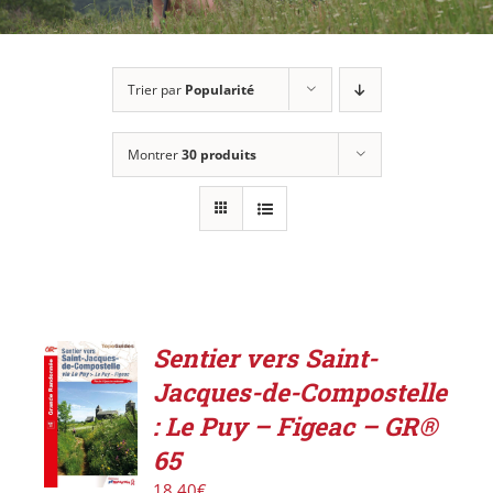
Trier par
Popularité
Montrer
30 produits
Sentier vers Saint-
AJOUTER
Jacques-de-Compostelle
AU
PANIER
: Le Puy – Figeac – GR®
/
65
DÉTAILS
18,40
€