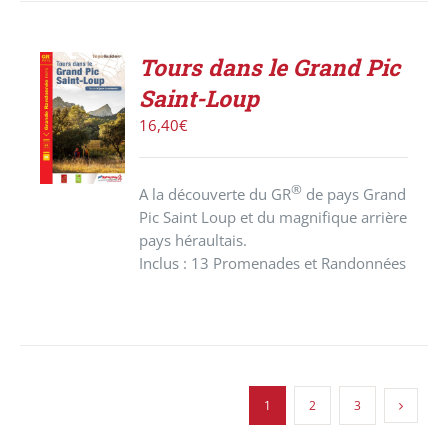
Tours dans le Grand Pic
ACHETER
Saint-Loup
LE
PRODUIT
16,40
€
/
DÉTAILS
®
A la découverte du GR
de pays Grand
Pic Saint Loup et du magnifique arrière
pays héraultais.
Inclus : 13 Promenades et Randonnées
1
2
3