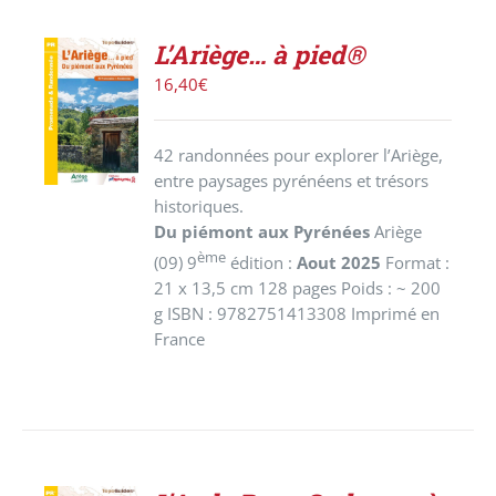
L’Ariège… à pied®
AJOUTER
16,40
€
AU
PANIER
/
42 randonnées pour explorer l’Ariège,
DÉTAILS
entre paysages pyrénéens et trésors
historiques.
Du piémont aux Pyrénées
Ariège
ème
(09) 9
édition :
Aout 2025
Format :
21 x 13,5 cm 128 pages Poids : ~ 200
g ISBN : 9782751413308 Imprimé en
France