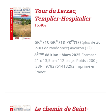
Tour du Larzac,
AJOUTER
Templier-Hospitalier
AU
PANIER
16,40
€
/
DÉTAILS
®
®
®
GR
71C GR
71D PR
(17)
(plus de 20
jours de randonnée) Aveyron (12)
ème
8
édition : Mars 2025
Format :
21 x 13,5 cm 112 pages Poids : 200 g
ISBN : 9782751413292 Imprimé en
France
Le chemin de Saint-