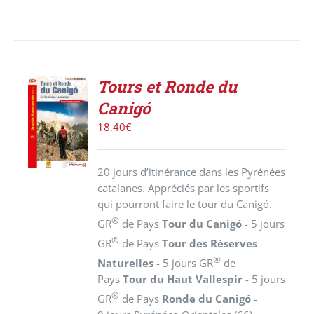
Tours et Ronde du
AJOUTER
Canigó
AU
PANIER
18,40
€
/
DÉTAILS
20 jours d’itinérance dans les Pyrénées
catalanes. Appréciés par les sportifs
qui pourront faire le tour du Canigó.
®
GR
de Pays
Tour du Canigó
- 5 jours
®
GR
de Pays
Tour des Réserves
®
Naturelles
- 5 jours GR
de
Pays
Tour du Haut Vallespir
- 5 jours
®
GR
de Pays
Ronde du Canigó
-