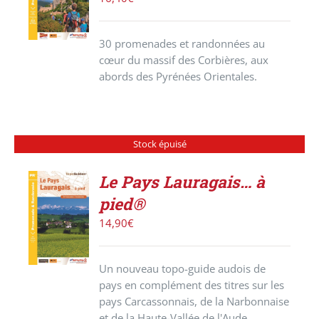
/
DÉTAILS
30 promenades et randonnées au
cœur du massif des Corbières, aux
abords des Pyrénées Orientales.
Stock épuisé
Le Pays Lauragais… à
pied®
DÉTAILS
14,90
€
Un nouveau topo-guide audois de
pays en complément des titres sur les
pays Carcassonnais, de la Narbonnaise
et de la Haute-Vallée de l'Aude.