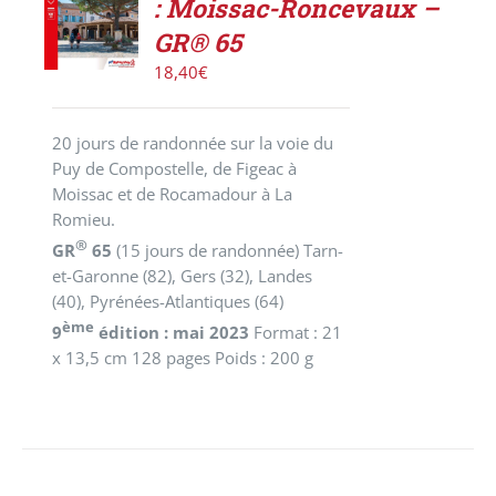
PANIER
: Moissac-Roncevaux –
/
GR® 65
DÉTAILS
18,40
€
20 jours de randonnée sur la voie du
Puy de Compostelle, de Figeac à
Moissac et de Rocamadour à La
Romieu.
®
GR
65
(15 jours de randonnée)
Tarn-
et-Garonne (82), Gers (32), Landes
(40), Pyrénées-Atlantiques (64)
ème
9
édition : mai 2023
Format : 21
x 13,5 cm 128 pages Poids : 200 g