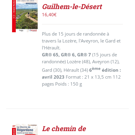
AJOUTER
Guilhem-le-Désert
AU
PANIER
16,40
€
/
DÉTAILS
Plus de 15 jours de randonnée à
travers la Lozère, l'Aveyron, le Gard et
l'Hérault.
GR® 65, GR® 6, GR® 7
(15 jours de
randonnée)
Lozère (48), Aveyron (12),
ème
Gard (30), Hérault (34)
6
édition :
avril 2023
Format : 21 x 13,5 cm 112
pages Poids : 150 g
Le chemin de
ACHETER