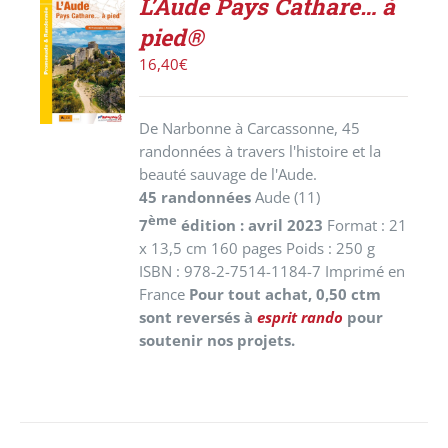
L’Aude Pays Cathare… à
AJOUTER
pied®
AU
PANIER
16,40
€
/
DÉTAILS
De Narbonne à Carcassonne, 45
randonnées à travers l'histoire et la
beauté sauvage de l'Aude.
45 randonnées
Aude (11)
ème
7
édition : avril 2023
Format : 21
x 13,5 cm 160 pages Poids : 250 g
ISBN : 978-2-7514-1184-7 Imprimé en
France
Pour tout achat, 0,50 ctm
sont reversés à
esprit rando
pour
soutenir nos projets.