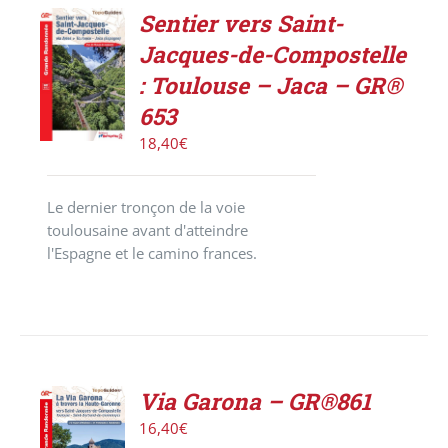
Sentier vers Saint-
AJOUTER
Jacques-de-Compostelle
AU
PANIER
: Toulouse – Jaca – GR®
/
653
DÉTAILS
18,40
€
Le dernier tronçon de la voie
toulousaine avant d'atteindre
l'Espagne et le camino frances.
Via Garona – GR®861
AJOUTER
16,40
€
AU