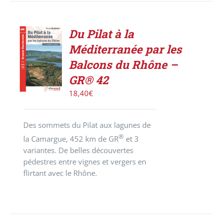
Du Pilat à la
ACHETER
Méditerranée par les
LE
PRODUIT
Balcons du Rhône –
/
GR® 42
DÉTAILS
18,40
€
Des sommets du Pilat aux lagunes de
®
la Camargue, 452 km de GR
et 3
variantes. De belles découvertes
pédestres entre vignes et vergers en
flirtant avec le Rhône.