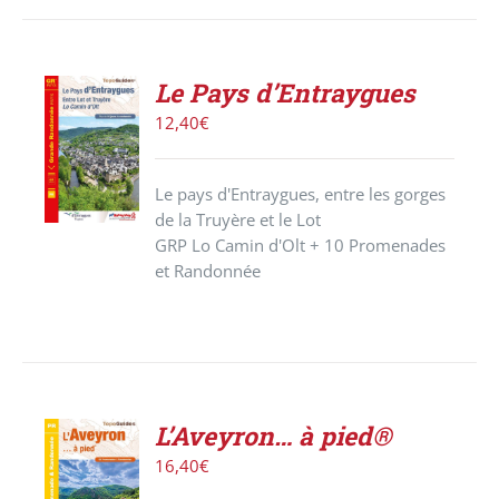
Le Pays d’Entraygues
ACHETER
12,40
€
LE
PRODUIT
/
Le pays d'Entraygues, entre les gorges
DÉTAILS
de la Truyère et le Lot
GRP Lo Camin d'Olt + 10 Promenades
et Randonnée
L’Aveyron… à pied®
AJOUTER
16,40
€
AU
PANIER