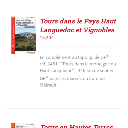
Tours dans le Pays Haut
ACHETER
Languedoc et Vignobles
LE
PRODUIT
16,40
€
/
DÉTAILS
®
En complément du topo-guide GR
réf. 3481 ""Tours dans la montagne du
Haut-Languedoc"". 446 km de sentier
®
GR
dans les massifs du nord de
l'Hérault.
Tours en Hautes Terres