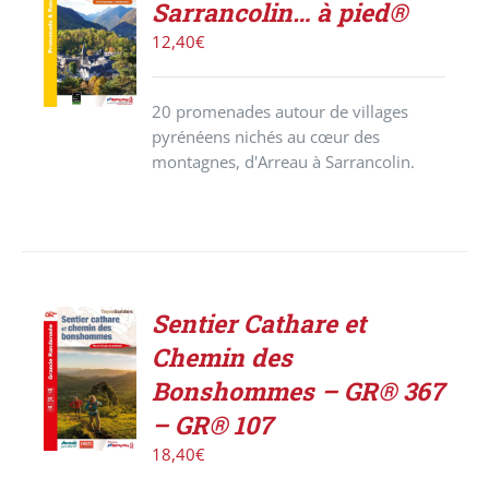
Sarrancolin… à pied®
LE
PRODUIT
12,40
€
/
DÉTAILS
20 promenades autour de villages
pyrénéens nichés au cœur des
montagnes, d'Arreau à Sarrancolin.
Sentier Cathare et
ACHETER
Chemin des
LE
PRODUIT
Bonshommes – GR® 367
/
– GR® 107
DÉTAILS
18,40
€