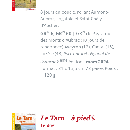
DÉTAILS
8 jours en boucle, reliant Aumont-
Aubrac, Laguiole et Saint-Chély-
d'Apcher.
®
®
®
GR
6, GR
60
| GR
de Pays Tour
des Monts d'Aubrac (10 jours de
randonnée) Aveyron (12), Cantal (15),
Lozère (48)
Parc naturel régional de
ème
l'Aubrac
8
édition :
mars 2024
Format : 21 x 13,5 cm 72 pages Poids :
~ 120 g
Le Tarn… à pied®
AJOUTER
16,40
€
AU