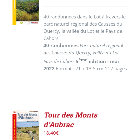
PANIER
/
40 randonnées dans le Lot à travers le
DÉTAILS
parc naturel régional des Causses du
Quercy, la vallée du Lot et le Pays de
Cahors.
40 randonnées
Parc naturel régional
des Causses du Quercy, vallée du Lot,
ème
Pays de Cahors
5
édition - mai
2022
Format : 21 x 13,5 cm 112 pages
Tour des Monts
AJOUTER
d’Aubrac
AU
PANIER
18,40
€
/