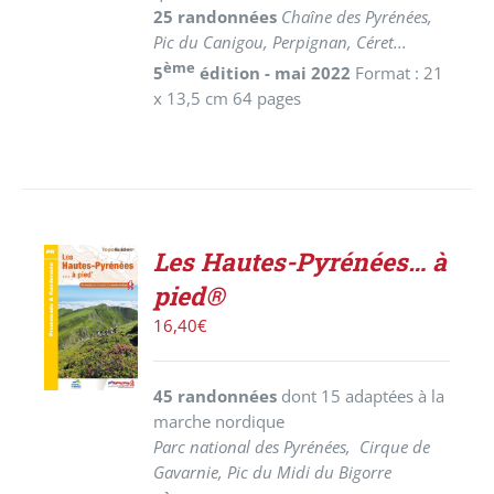
25 randonnées
Chaîne des Pyrénées,
Pic du Canigou, Perpignan, Céret...
ème
5
édition - mai 2022
Format : 21
x 13,5 cm 64 pages
Les Hautes-Pyrénées… à
AJOUTER
pied®
AU
PANIER
16,40
€
/
DÉTAILS
45 randonnées
dont 15 adaptées à la
marche nordique
Parc national des Pyrénées, Cirque de
Gavarnie, Pic du Midi du Bigorre