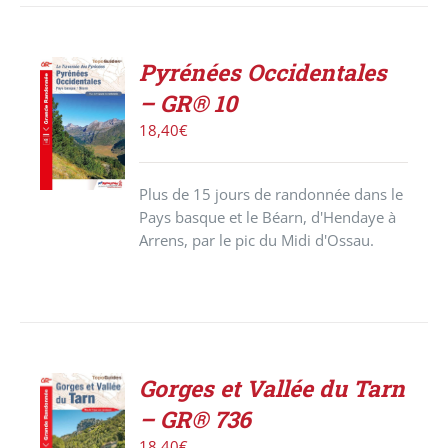
Pyrénées Occidentales
ACHETER
– GR® 10
LE
PRODUIT
18,40
€
/
DÉTAILS
Plus de 15 jours de randonnée dans le
Pays basque et le Béarn, d'Hendaye à
Arrens, par le pic du Midi d'Ossau.
Gorges et Vallée du Tarn
AJOUTER
– GR® 736
AU
PANIER
18,40
€