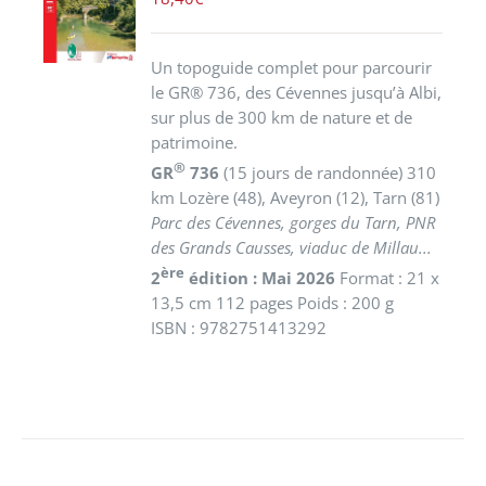
/
DÉTAILS
Un topoguide complet pour parcourir
le GR® 736, des Cévennes jusqu’à Albi,
sur plus de 300 km de nature et de
patrimoine.
®
GR
736
(15 jours de randonnée) 310
km
Lozère (48), Aveyron (12), Tarn (81)
Parc des Cévennes, gorges du Tarn, PNR
des Grands Causses, viaduc de Millau...
ère
2
édition : Mai 2026
Format : 21 x
13,5 cm 112 pages Poids : 200 g
ISBN : 9782751413292