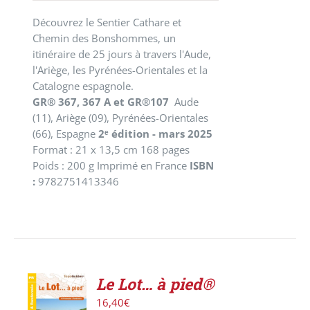
Découvrez le Sentier Cathare et
Chemin des Bonshommes, un
itinéraire de 25 jours à travers l'Aude,
l'Ariège, les Pyrénées-Orientales et la
Catalogne espagnole.
GR® 367, 367 A et GR®107
Aude
(11), Ariège (09), Pyrénées-Orientales
(66), Espagne
2ᵉ édition - mars 2025
Format : 21 x 13,5 cm 168 pages
Poids : 200 g Imprimé en France
ISBN
:
9782751413346
Le Lot… à pied®
AJOUTER
16,40
€
AU