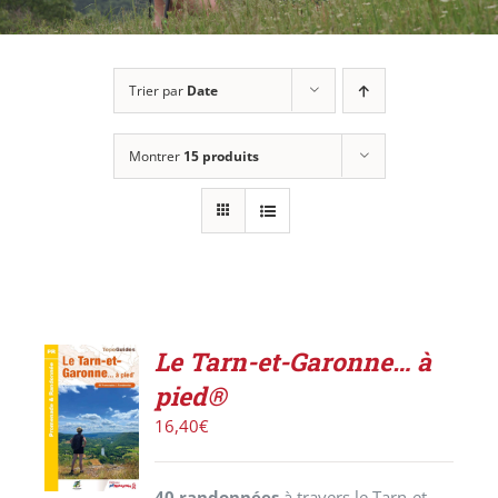
Trier par
Date
Montrer
15 produits
Le Tarn-et-Garonne… à
AJOUTER
pied®
AU
PANIER
16,40
€
/
DÉTAILS
40 randonnées
à travers le Tarn-et-