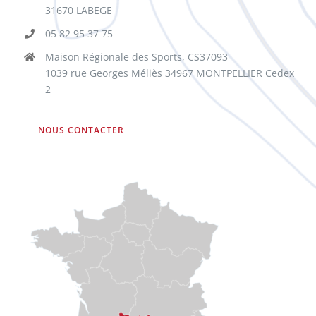
31670 LABEGE
05 82 95 37 75
Maison Régionale des Sports, CS37093
1039 rue Georges Méliès 34967 MONTPELLIER Cedex
2
NOUS CONTACTER