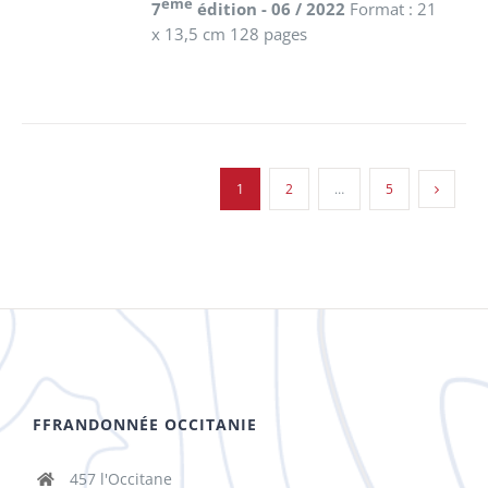
ème
7
édition - 06 / 2022
Format : 21
x 13,5 cm 128 pages
1
2
…
5
FFRANDONNÉE OCCITANIE
457 l'Occitane