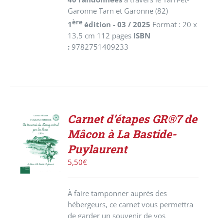
Garonne Tarn et Garonne (82)
ère
1
édition - 03 / 2025
Format : 20 x
13,5 cm 112 pages
ISBN
:
9782751409233
Carnet d’étapes GR®7 de
ACHETER
Mâcon à La Bastide-
LE
PRODUIT
Puylaurent
/
5,50
€
DÉTAILS
À faire tamponner auprès des
hébergeurs, ce carnet vous permettra
de garder un souvenir de vos