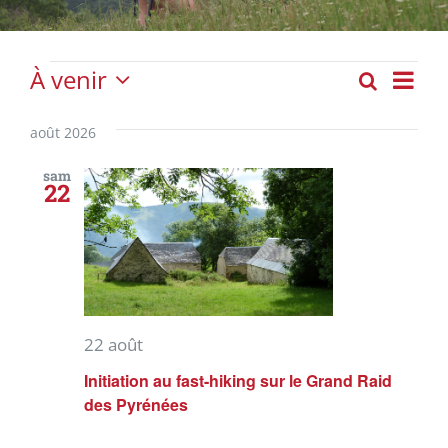
Évènements
À venir
Nav
Recherch
Liste
Recher
Sélectionnez
de
et
une
août 2026
vue
date.
navigat
Évè
sam
22
de
vues
Évènem
22 août
Initiation au fast-hiking sur le Grand Raid
des Pyrénées