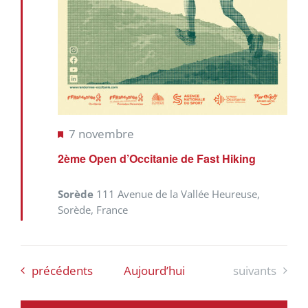
Mis
7 novembre
en
2ème Open d’Occitanie de Fast Hiking
avant
Sorède
111 Avenue de la Vallée Heureuse,
Sorède, France
Évènements
Évènements
précédents
Aujourd’hui
suivants